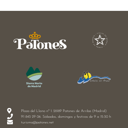
Plaza del Llano nº 1. 28189 Patones de Arriba (Madrid)
91 843 29 06. Sábados, domingos y festivos de 9 a 15:30 h
turismo@patones.net